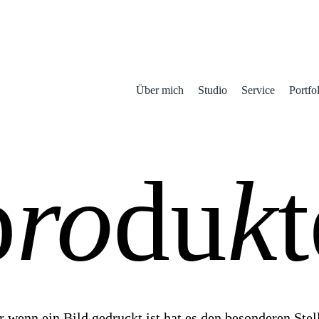
Über mich
Studio
Service
Portfo
p
ro
du
k
t
r wenn ein Bild gedruckt ist hat es den besonderen Stel