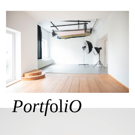
Portf
ol
iO