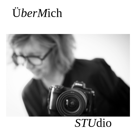
Ü
berM
ich
STU
dio